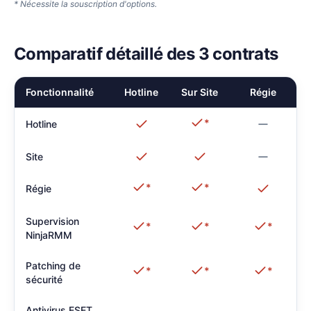
* Nécessite la souscription d'options.
Comparatif détaillé des 3 contrats
Fonctionnalité
Hotline
Sur Site
Régie
*
Hotline
Site
*
*
Régie
Supervision
*
*
*
NinjaRMM
Patching de
*
*
*
sécurité
Antivirus ESET