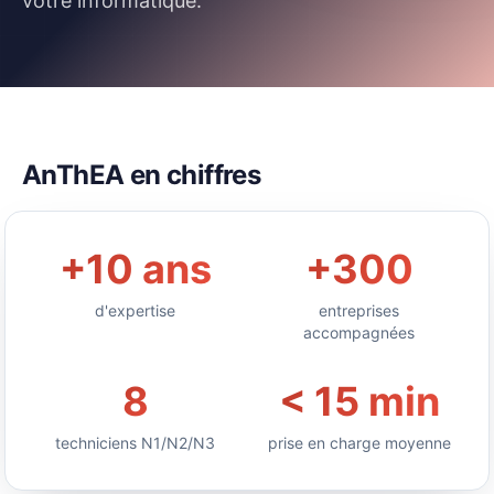
votre informatique.
AnThEA en chiffres
+
10
ans
+
300
d'expertise
entreprises
accompagnées
8
< 15 min
techniciens N1/N2/N3
prise en charge moyenne