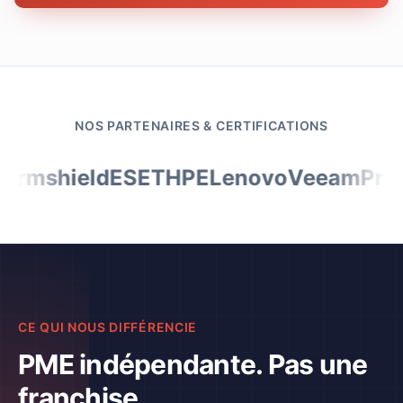
NOS PARTENAIRES & CERTIFICATIONS
ormshield
ESET
HPE
Lenovo
Veeam
Pro
CE QUI NOUS DIFFÉRENCIE
PME indépendante. Pas une
franchise.