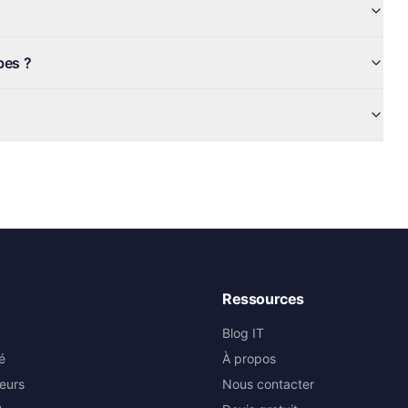
bes ?
Ressources
Blog IT
é
À propos
eurs
Nous contacter