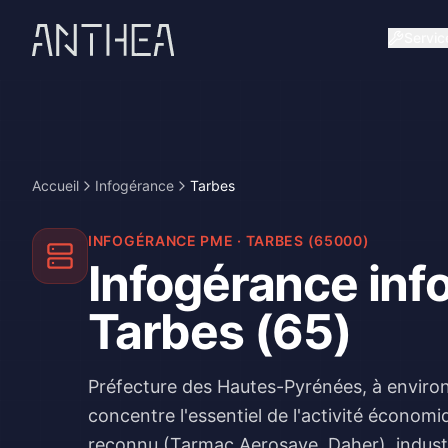
Servic
Accueil
Infogérance
Tarbes
INFOGÉRANCE PME
·
TARBES
(
65000
)
Infogérance inf
Tarbes (65)
Préfecture des Hautes-Pyrénées, à enviro
concentre l'essentiel de l'activité économ
reconnu (Tarmac Aerosave, Daher), industri