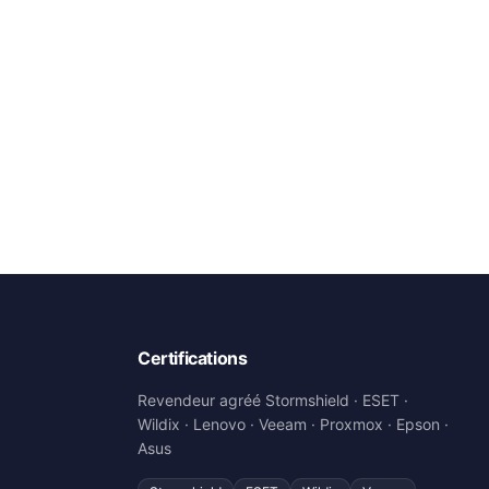
Certifications
Revendeur agréé Stormshield · ESET ·
Wildix · Lenovo · Veeam · Proxmox · Epson ·
Asus