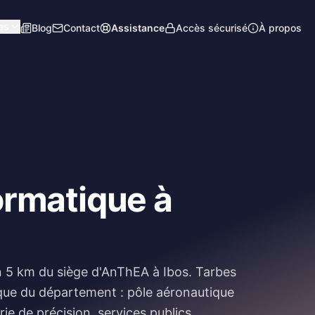
es
Blog
Contact
Assistance
Accès sécurisé
À propos
ormatique à
n 5 km du siège d'AnThEA à Ibos.
Tarbes
ique du département : pôle aéronautique
e de précision, services publics