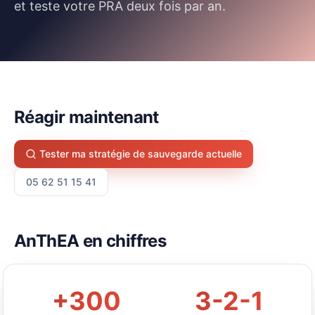
et teste votre PRA deux fois par an.
Réagir maintenant
Tester ma stratégie de sauvegarde actuelle
05 62 51 15 41
AnThEA en chiffres
+300
3-2-1