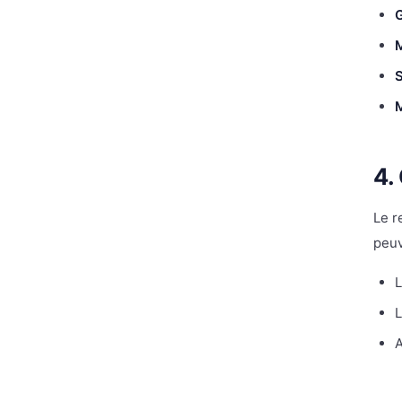
M
S
M
4.
Le r
peuv
L
L
A