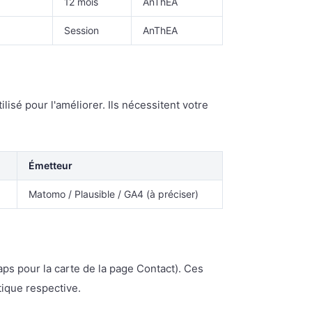
12 mois
AnThEA
Session
AnThEA
sé pour l'améliorer. Ils nécessitent votre
Émetteur
x
Matomo / Plausible / GA4 (à préciser)
aps pour la carte de la page Contact). Ces
tique respective.