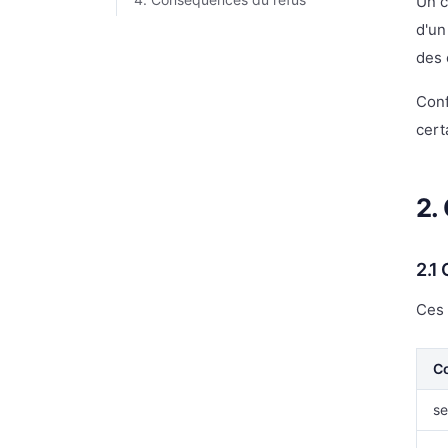
Un c
d'un
des 
Conf
cert
2.
2.1
Ces 
C
se