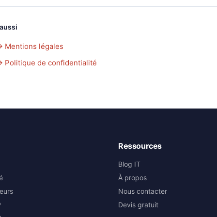
 aussi
→
Mentions légales
→
Politique de confidentialité
Ressources
Blog IT
é
À propos
eurs
Nous contacter
P
Devis gratuit