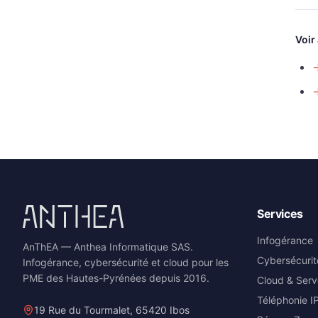
Voir
Services
Infogérance
AnThEA — Anthea Informatique SAS.
Cybersécurit
Infogérance, cybersécurité et cloud pour les
PME des Hautes-Pyrénées depuis 2016.
Cloud & Serv
Téléphonie I
19 Rue du Tourmalet, 65420 Ibos