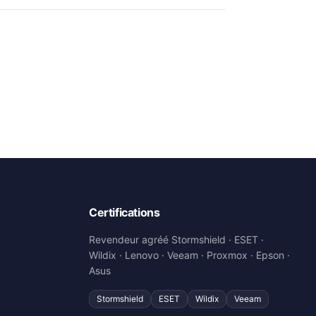
Certifications
Revendeur agréé Stormshield · ESET ·
Wildix · Lenovo · Veeam · Proxmox · Epson ·
Asus
Stormshield
ESET
Wildix
Veeam