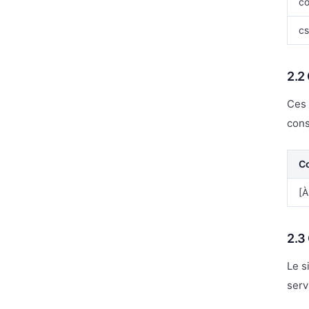
co
cs
2.2
Ces 
cons
C
[À
2.3
Le s
serv