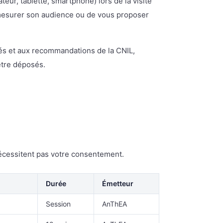
teur, tablette, smartphone) lors de la visite
 mesurer son audience ou de vous proposer
rtés et aux recommandations de la CNIL,
être déposés.
écessitent pas votre consentement.
Durée
Émetteur
Session
AnThEA