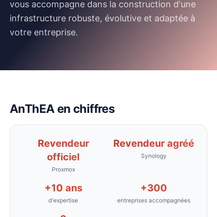
vous accompagne dans la construction d'une
infrastructure robuste, évolutive et adaptée à
votre entreprise.
AnThEA en chiffres
Revendeur
Revendeur agréé
officiel
Synology
Proxmox
+10 ans
+300
d'expertise
entreprises accompagnées