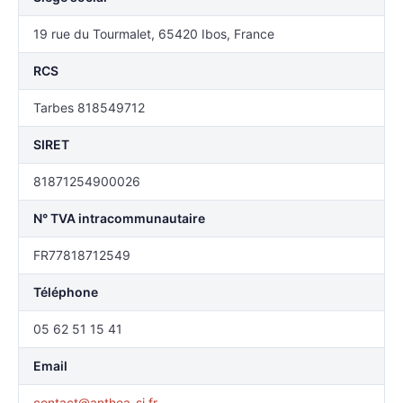
19 rue du Tourmalet, 65420 Ibos, France
RCS
Tarbes 818549712
SIRET
81871254900026
N° TVA intracommunautaire
FR77818712549
Téléphone
05 62 51 15 41
Email
contact@anthea-si.fr