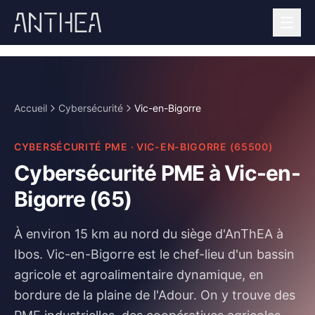
Accueil
Cybersécurité
Vic-en-Bigorre
CYBERSÉCURITÉ PME
·
VIC-EN-BIGORRE
(
65500
)
Cybersécurité PME à Vic-en-
Bigorre (65)
À environ 15 km au nord du siège d'AnThEA à
Ibos.
Vic-en-Bigorre est le chef-lieu d'un bassin
agricole et agroalimentaire dynamique, en
bordure de la plaine de l'Adour. On y trouve des