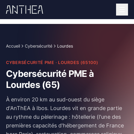
Aller au contenu principal
Accueil
Cybersécurité
Lourdes
CYBERSÉCURITÉ PME
·
LOURDES
(
65100
)
Cybersécurité PME à
Lourdes (65)
À environ 20 km au sud-ouest du siège
d'AnThEA à Ibos.
Lourdes vit en grande partie
au rythme du pèlerinage : hôtellerie (l'une des
premières capacités d'hébergement de France