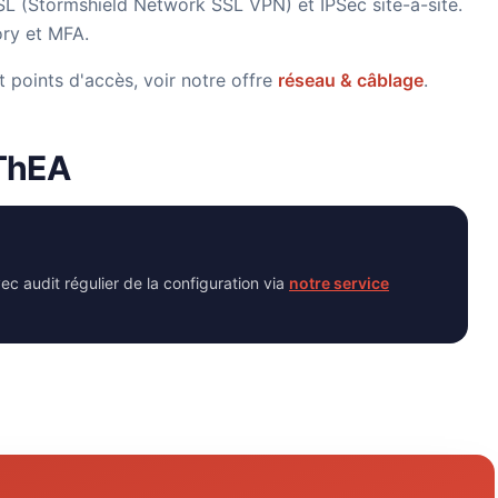
SSL (Stormshield Network SSL VPN) et IPSec site-à-site.
tory et MFA.
points d'accès, voir notre offre
réseau & câblage
.
nThEA
 audit régulier de la configuration via
notre service