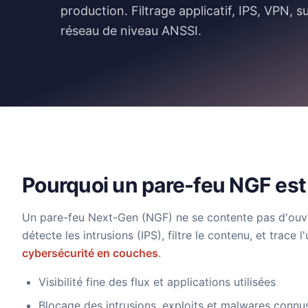
production. Filtrage applicatif, IPS, VPN, 
réseau de niveau ANSSI.
Pourquoi un pare-feu NGF est
Un pare-feu Next-Gen (NGF) ne se contente pas d'ouvrir
détecte les intrusions (IPS), filtre le contenu, et trace 
cybersécurité en couches
.
Visibilité fine des flux et applications utilisées
Blocage des intrusions, exploits et malwares connu