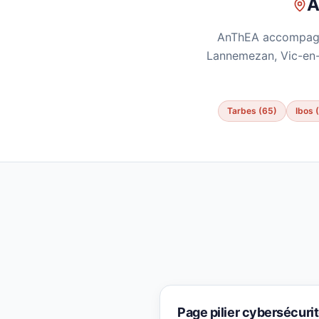
A
AnThEA accompagne 
Lannemezan, Vic-en-B
Tarbes (65)
Ibos 
Page pilier cybersécuri