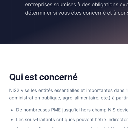
entreprises soumises à des obligations cy
déterminer si vous êtes concerné et à cons
Qui est concerné
NIS2 vise les entités essentielles et importantes dans 
administration publique, agro-alimentaire, etc.) à parti
De nombreuses PME jusqu'ici hors champ NIS devi
Les sous-traitants critiques peuvent l'être indirect