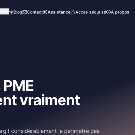
es
Blog
Contact
Assistance
Accès sécurisé
À propos
s PME
ent vraiment
argit considérablement le périmètre des