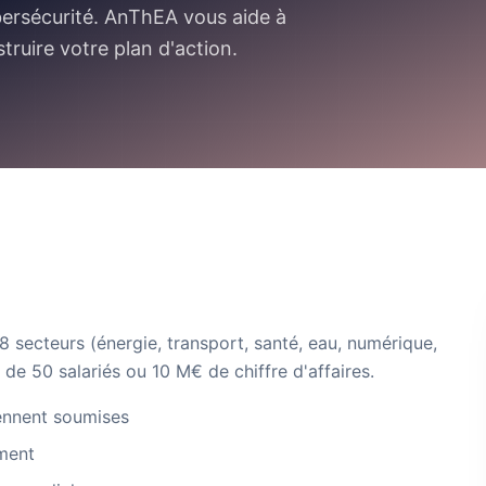
bersécurité. AnThEA vous aide à
truire votre plan d'action.
18 secteurs (énergie, transport, santé, eau, numérique,
r de 50 salariés ou 10 M€ de chiffre d'affaires.
ennent soumises
ement