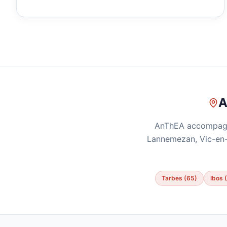
A
AnThEA accompagne 
Lannemezan, Vic-en-B
Tarbes (65)
Ibos 